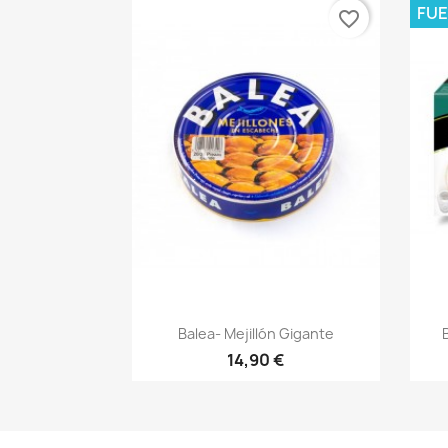
FUE
favorite_border
Vista rápida

Balea- Mejillón Gigante
14,90 €