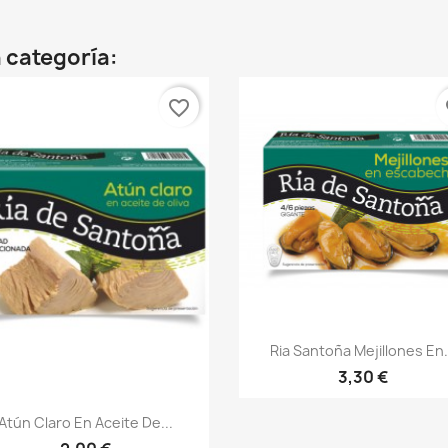
 categoría:
favorite_border
fa
Vista rápida

Ria Santoña Mejillones En.
3,30 €
Vista rápida

Atún Claro En Aceite De...