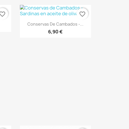
vorite_border
favorite_border
)
Vista rápida

Conservas De Cambados -...
6,90 €