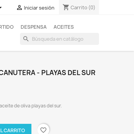
shopping_cart


Carrito
(0)
Iniciar sesión
RTIDO
DESPENSA
ACEITES
search
 CANUTERA - PLAYAS DEL SUR
ceite de oliva playas del sur.
favorite_border
AL CARRITO