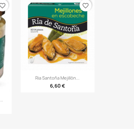
vorite_border
favorite_border
Vista rápida

Ria Santoña Mejillón...
6,60 €
..