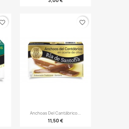
3,00 €
vorite_border
favorite_border
Vista rápida

Anchoas Del Cantábrico...
11,50 €