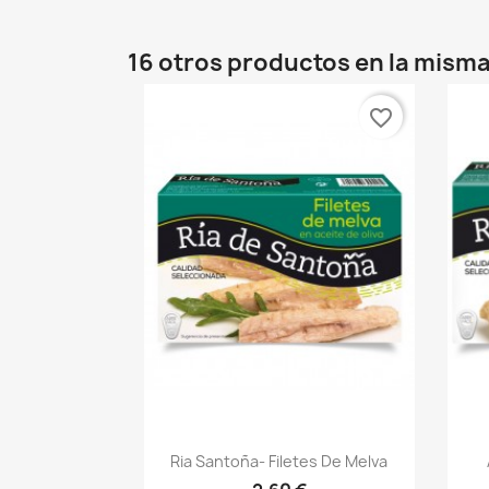
16 otros productos en la misma
favorite_border
Vista rápida

Ria Santoña- Filetes De Melva