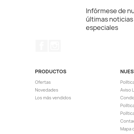
Infórmese de n
últimas noticias
especiales
Facebook
Instagram
PRODUCTOS
NUES
Ofertas
Políti
Novedades
Aviso 
Los más vendidos
Condi
Polític
Políti
Conta
Mapa d