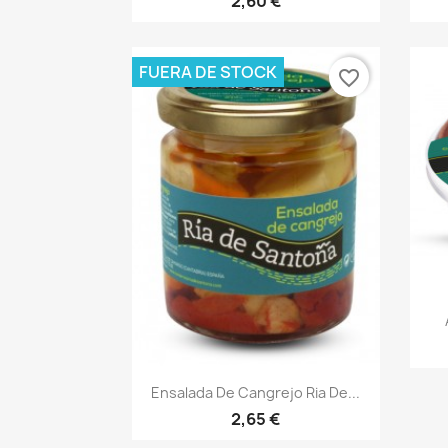
2,60 €
FUERA DE STOCK
favorite_border
Vista rápida

Ensalada De Cangrejo Ria De...
2,65 €