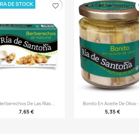
RA DE STOCK
favorite_border
fa
Vista rápida
Vista rápida


Berberechos De Las Rías...
Bonito En Aceite De Oliva -.
7,65 €
5,35 €