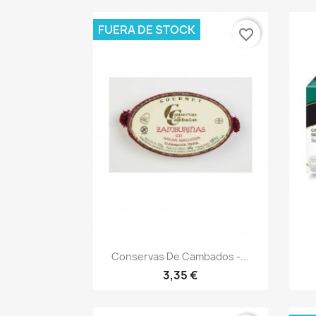
FUERA DE STOCK
favorite_border
Vista rápida

Conservas De Cambados -...
3,35 €