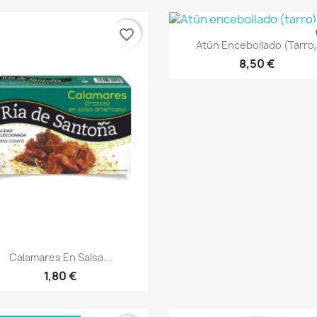
favorite_border
fa
Vista rápida

Atún Encebollado (tarro
8,50 €
Vista rápida

Calamares En Salsa...
1,80 €