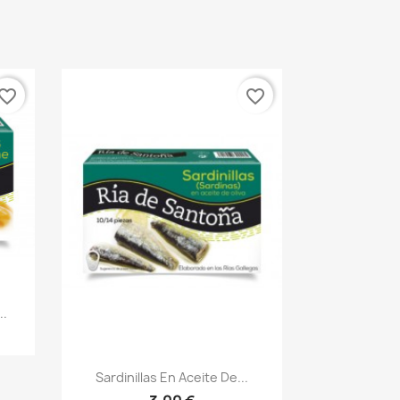
vorite_border
favorite_border
..
Vista rápida

Sardinillas En Aceite De...