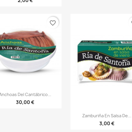
2,00 €
favorite_border
fa
Vista rápida

Anchoas Del Cantábrico...
30,00 €
Vista rápida

Zamburiña En Salsa De...
3,00 €